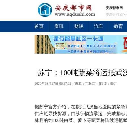
安庆都市网
安庆最权威的
首页
资讯
财经
汽车
教育
苏宁：100吨蔬菜将运抵武
2020年03月27日 06:27:22 [来源：互联网] [
阅读：966
]
据苏宁官方介绍，在接到武汉当地医院的紧急
供应链寻找货源，由苏宁物流承运，完成捐献
林县的约100吨白菜、萝卜等蔬菜将陆续运抵