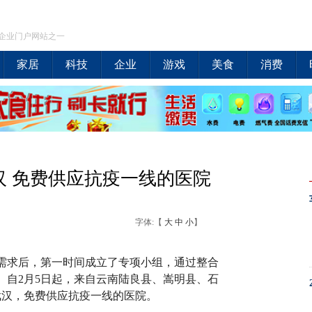
企业门户网站之一
家居
科技
企业
游戏
美食
消费
汉 免费供应抗疫一线的医院
字体:【
大
中
小
】
需求后，第一时间成立了专项小组，通过整合
。自2月5日起，来自云南陆良县、嵩明县、石
武汉，免费供应抗疫一线的医院。