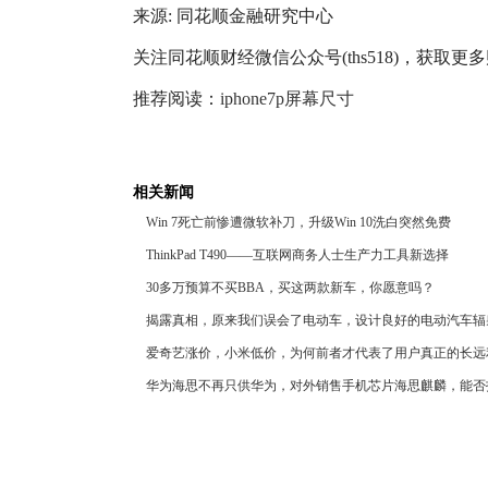
来源: 同花顺金融研究中心
关注同花顺财经微信公众号(ths518)，获取更
推荐阅读：
iphone7p屏幕尺寸
相关新闻
Win 7死亡前惨遭微软补刀，升级Win 10洗白突然免费
ThinkPad T490——互联网商务人士生产力工具新选择
30多万预算不买BBA，买这两款新车，你愿意吗？
揭露真相，原来我们误会了电动车，设计良好的电动汽车辐
爱奇艺涨价，小米低价，为何前者才代表了用户真正的长远
华为海思不再只供华为，对外销售手机芯片海思麒麟，能否
通？