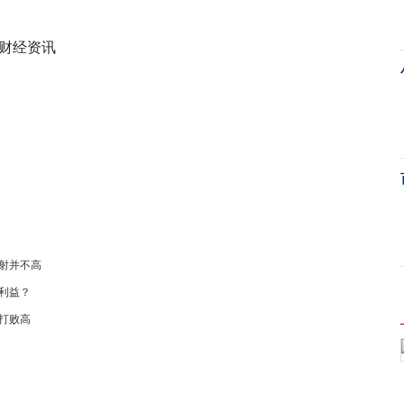
多财经资讯
射并不高
利益？
打败高