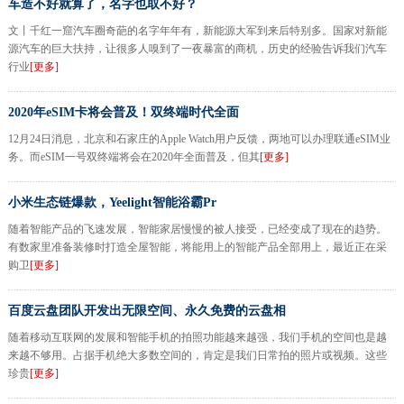
车造不好就算了，名字也取不好？
文丨千红一窟汽车圈奇葩的名字年年有，新能源大军到来后特别多。国家对新能
源汽车的巨大扶持，让很多人嗅到了一夜暴富的商机，历史的经验告诉我们汽车
行业
[更多]
2020年eSIM卡将会普及！双终端时代全面
12月24日消息，北京和石家庄的Apple Watch用户反馈，两地可以办理联通eSIM业
务。而eSIM一号双终端将会在2020年全面普及，但其
[更多]
小米生态链爆款，Yeelight智能浴霸Pr
随着智能产品的飞速发展，智能家居慢慢的被人接受，已经变成了现在的趋势。
有数家里准备装修时打造全屋智能，将能用上的智能产品全部用上，最近正在采
购卫
[更多]
百度云盘团队开发出无限空间、永久免费的云盘相
随着移动互联网的发展和智能手机的拍照功能越来越强，我们手机的空间也是越
来越不够用。占据手机绝大多数空间的，肯定是我们日常拍的照片或视频。这些
珍贵
[更多]