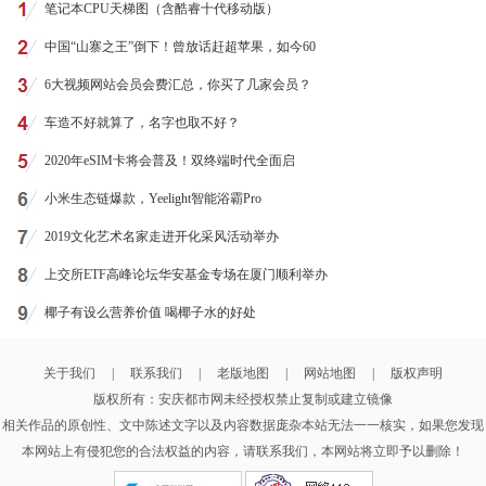
笔记本CPU天梯图（含酷睿十代移动版）
中国“山寨之王”倒下！曾放话赶超苹果，如今60
6大视频网站会员会费汇总，你买了几家会员？
车造不好就算了，名字也取不好？
2020年eSIM卡将会普及！双终端时代全面启
小米生态链爆款，Yeelight智能浴霸Pro
2019文化艺术名家走进开化采风活动举办
上交所ETF高峰论坛华安基金专场在厦门顺利举办
椰子有设么营养价值 喝椰子水的好处
关于我们
|
联系我们
|
老版地图
|
网站地图
|
版权声明
版权所有：安庆都市网未经授权禁止复制或建立镜像
相关作品的原创性、文中陈述文字以及内容数据庞杂本站无法一一核实，如果您发现
本网站上有侵犯您的合法权益的内容，请联系我们，本网站将立即予以删除！