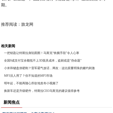
期。
推荐阅读：
旗龙网
相关新闻
一把钥匙让特斯拉身陷囹圄！马斯克“铁腕手段”令人心寒
全国9成支付宝余额抵不上3D面具成本，盗刷或是“伪命题”
小米和键盘侠硬刚？雷军霸气放话，网友：这比跟董明珠的赌约刺激
MP3没人用了？你不知道的MP3市场
明年起，不能再随心所欲地发布小视频了
换新车还是升级硬件，特斯拉CEO马斯克的建议值得参考
新闻焦点