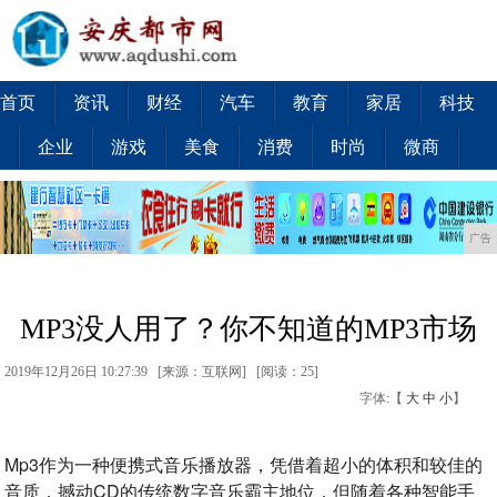
首页
资讯
财经
汽车
教育
家居
科技
企业
游戏
美食
消费
时尚
微商
广告
MP3没人用了？你不知道的MP3市场
2019年12月26日 10:27:39 [来源：互联网] [
阅读：25
]
字体:【
大
中
小
】
Mp3作为一种便携式音乐播放器，凭借着超小的体积和较佳的
音质，撼动CD的传统数字音乐霸主地位，但随着各种智能手