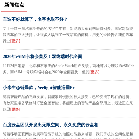
新闻焦点
车造不好就算了，名字也取不好？
文丨千红一窟汽车圈奇葩的名字年年有，新能源大军到来后特别多。国家对新能
源汽车的巨大扶持，让很多人嗅到了一夜暴富的商机，历史的经验告诉我们汽车
行业
[更多]
2020年eSIM卡将会普及！双终端时代全面
12月24日消息，北京和石家庄的Apple Watch用户反馈，两地可以办理联通eSIM业
务。而eSIM一号双终端将会在2020年全面普及，但其
[更多]
小米生态链爆款，Yeelight智能浴霸Pr
随着智能产品的飞速发展，智能家居慢慢的被人接受，已经变成了现在的趋势。
有数家里准备装修时打造全屋智能，将能用上的智能产品全部用上，最近正在采
购卫
[更多]
百度云盘团队开发出无限空间、永久免费的云盘相
随着移动互联网的发展和智能手机的拍照功能越来越强，我们手机的空间也是越