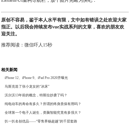
Element-UI重构导航栏，放个图片先睹为快吧：
原创不容易，鉴于本人水平有限，文中如有错误之处欢迎大家
指正。以后我会持续发布vue实战系列的文章，喜欢的朋友欢
迎关注。
推荐阅读：
微信吓人15秒
相关新闻
iPhone 12、iPhone 9、iPad Pro 2020齐曝光
马斯克造了张小龙女的“冰床”
沃尔沃13年前的概念，特斯拉抄袭了吗？
纯电动车的寿命有多久？所谓的终身质保有用吗？
全球第一个电子人诞生，类脑智能究竟有多强大？
扒一扒名创优品——“零售界杨超越”的千层套路