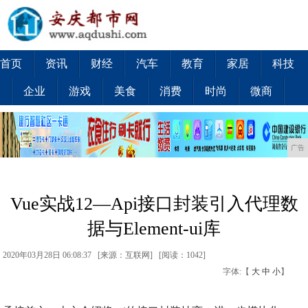
首页
资讯
财经
汽车
教育
家居
科技
企业
游戏
美食
消费
时尚
微商
广告
Vue实战12—Api接口封装引入代理数
据与Element-ui库
2020年03月28日 06:08:37 [来源：互联网] [
阅读：1042
]
字体:【
大
中
小
】