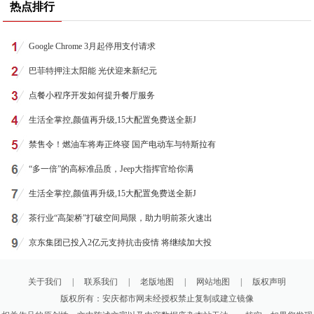
热点排行
Google Chrome 3月起停用支付请求
巴菲特押注太阳能 光伏迎来新纪元
点餐小程序开发如何提升餐厅服务
生活全掌控,颜值再升级,15大配置免费送全新J
禁售令！燃油车将寿正终寝 国产电动车与特斯拉有
“多一倍”的高标准品质，Jeep大指挥官给你满
生活全掌控,颜值再升级,15大配置免费送全新J
茶行业“高架桥”打破空间局限，助力明前茶火速出
京东集团已投入2亿元支持抗击疫情 将继续加大投
关于我们
|
联系我们
|
老版地图
|
网站地图
|
版权声明
版权所有：安庆都市网未经授权禁止复制或建立镜像