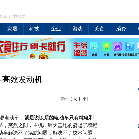
企业门户网站之一
家居
科技
企业
游戏
美食
消费
—高效发动机
字体:【
大
中
小
】
能源电动车，
就是说以后的电动车只有纯电和
斜，突然之间，主机厂铺天盖地的搞起了增程
动车解决不了续航问题，解决不了技术问题，