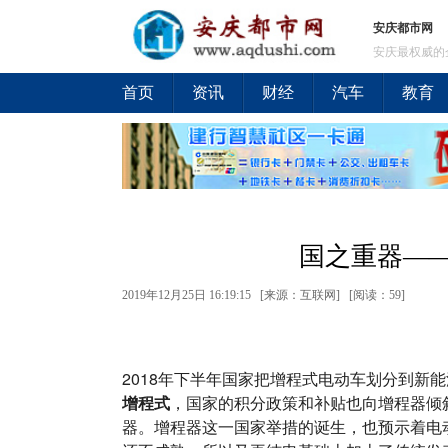
安庆都市网
安庆最权威的
首页
资讯
财经
汽车
教育
国之重器—
2019年12月25日 16:19:15 [来源：互联网] [
阅读：59
]
2018年下半年国家把增程式电动车划分到新
增程式
，国家的积分政策和补贴也向增程器倾
器。增程器这一国家举措的诞生，也预示着电