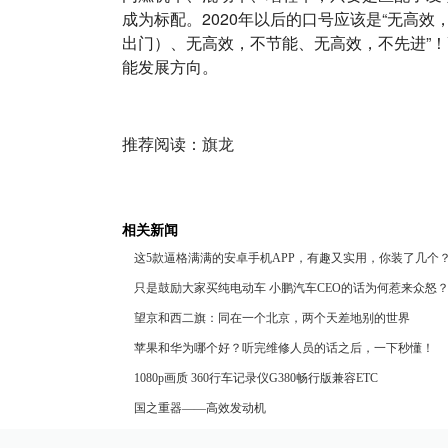
成为标配。2020年以后的口号应该是“无高
出门）、无高效，不节能、无高效，不先进”
能发展方向。
推荐阅读：
旗龙
相关新闻
这5款逼格满满的安卓手机APP，有趣又实用，你装了几个
只是鼓励大家买纯电动车 小鹏汽车CEO的话为何惹来众怒
望京和西二旗：同在一个北京，两个天差地别的世界
苹果和华为哪个好？听完维修人员的话之后，一下秒懂！
1080p画质 360行车记录仪G380畅行版兼容ETC
国之重器——高效发动机