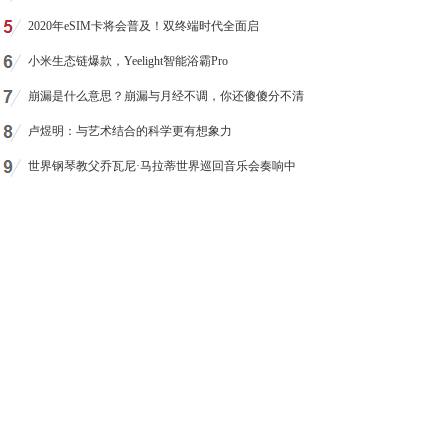
2020年eSIM卡将会普及！双终端时代全面启
小米生态链爆款，Yeelight智能浴霸Pro
崩漏是什么意思？崩漏与月经不调，你还傻傻分不清
卢煜明：与艺术结合的科学更有想象力
世界钢琴教父乔瓦尼·马拉蒂世界巡回音乐会奏响中