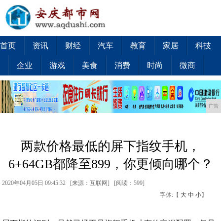
首页
资讯
财经
汽车
教育
家居
科技
企业
游戏
美食
消费
时尚
微商
广告
两款价格最低的屏下指纹手机，
6+64GB都降至899，你更倾向哪个？
2020年04月05日 09:45:32 [来源：互联网] [
阅读：599
]
字体:【
大
中
小
】