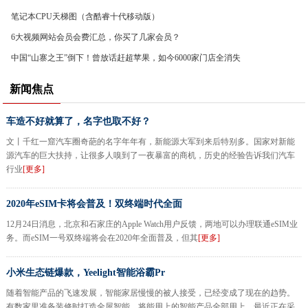
笔记本CPU天梯图（含酷睿十代移动版）
6大视频网站会员会费汇总，你买了几家会员？
中国“山寨之王”倒下！曾放话赶超苹果，如今6000家门店全消失
新闻焦点
车造不好就算了，名字也取不好？
文丨千红一窟汽车圈奇葩的名字年年有，新能源大军到来后特别多。国家对新能
源汽车的巨大扶持，让很多人嗅到了一夜暴富的商机，历史的经验告诉我们汽车
行业
[更多]
2020年eSIM卡将会普及！双终端时代全面
12月24日消息，北京和石家庄的Apple Watch用户反馈，两地可以办理联通eSIM业
务。而eSIM一号双终端将会在2020年全面普及，但其
[更多]
小米生态链爆款，Yeelight智能浴霸Pr
随着智能产品的飞速发展，智能家居慢慢的被人接受，已经变成了现在的趋势。
有数家里准备装修时打造全屋智能，将能用上的智能产品全部用上，最近正在采