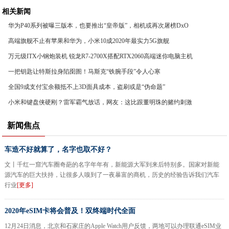
相关新闻
华为P40系列被曝三版本，也要推出“皇帝版”，相机或再次屠榜DxO
高端旗舰不止有苹果和华为，小米10成2020年最实力5G旗舰
万元级ITX小钢炮装机 锐龙R7-2700X搭配RTX2060高端迷你电脑主机
一把钥匙让特斯拉身陷囹圄！马斯克“铁腕手段”令人心寒
全国9成支付宝余额抵不上3D面具成本，盗刷或是“伪命题”
小米和键盘侠硬刚？雷军霸气放话，网友：这比跟董明珠的赌约刺激
新闻焦点
车造不好就算了，名字也取不好？
文丨千红一窟汽车圈奇葩的名字年年有，新能源大军到来后特别多。国家对新能
源汽车的巨大扶持，让很多人嗅到了一夜暴富的商机，历史的经验告诉我们汽车
行业
[更多]
2020年eSIM卡将会普及！双终端时代全面
12月24日消息，北京和石家庄的Apple Watch用户反馈，两地可以办理联通eSIM业