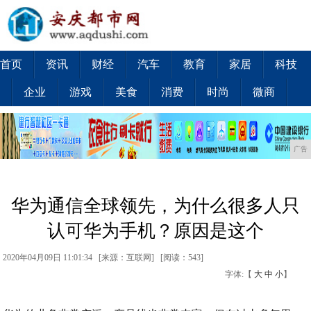
首页
资讯
财经
汽车
教育
家居
科技
企业
游戏
美食
消费
时尚
微商
广告
华为通信全球领先，为什么很多人只
认可华为手机？原因是这个
2020年04月09日 11:01:34 [来源：互联网] [
阅读：543
]
字体:【
大
中
小
】