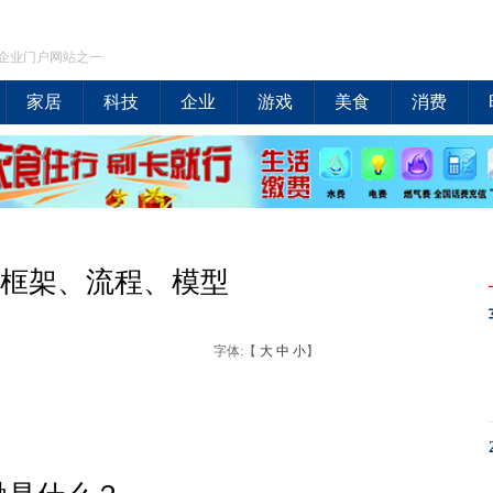
企业门户网站之一
家居
科技
企业
游戏
美食
消费
融，框架、流程、模型
字体:【
大
中
小
】