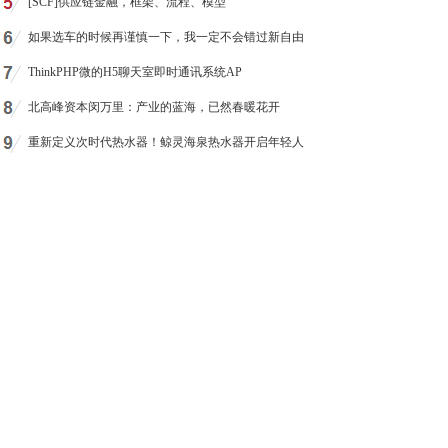
[SCF]供应链金融，框架、流程、模型
如果选车的时候再谨慎一下，我一定不会错过新自由
ThinkPHP微的H5聊天室即时通讯系统AP
北高峰资本闵万里：产业的蓝海，已然春暖花开
重新定义次时代热水器！鲸灵海泉热水器开启年轻人