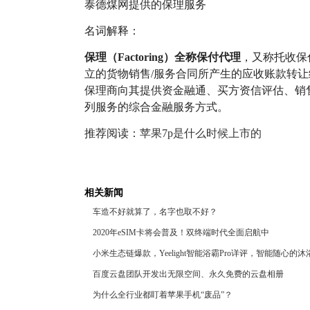
泰德煤网提供的保理服务
名词解释：
保理（Factoring）全称保付代理
，又称托收保
立的货物销售/服务合同所产生的应收账款转
保理商向其提供资金融通、买方资信评估、销
列服务的综合金融服务方式。
推荐阅读：
苹果7p是什么时候上市的
相关新闻
车造不好就算了，名字也取不好？
2020年eSIM卡将会普及！双终端时代全面启航中
小米生态链爆款，Yeelight智能浴霸Pro详评，智能随心的
百度云盘团队开发出无限空间、永久免费的云盘相册
为什么全行业都盯着苹果手机“废品”？