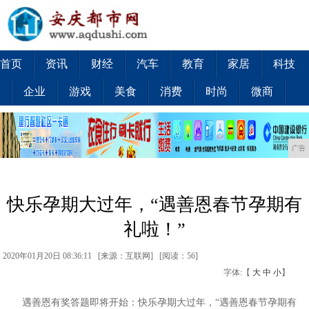
首页
资讯
财经
汽车
教育
家居
科技
企业
游戏
美食
消费
时尚
微商
广告
快乐孕期大过年，“遇善恩春节孕期有
礼啦！”
2020年01月20日 08:36:11 [来源：互联网] [
阅读：56
]
字体:【
大
中
小
】
遇善恩有奖答题即将开始：快乐孕期大过年，“遇善恩春节孕期有