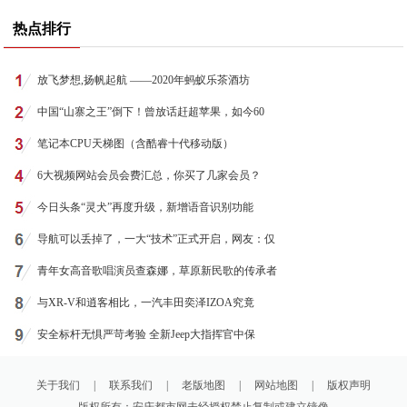
热点排行
放飞梦想,扬帆起航 ——2020年蚂蚁乐茶酒坊
中国“山寨之王”倒下！曾放话赶超苹果，如今60
笔记本CPU天梯图（含酷睿十代移动版）
6大视频网站会员会费汇总，你买了几家会员？
今日头条“灵犬”再度升级，新增语音识别功能
导航可以丢掉了，一大“技术”正式开启，网友：仅
青年女高音歌唱演员查森娜，草原新民歌的传承者
与XR-V和逍客相比，一汽丰田奕泽IZOA究竟
安全标杆无惧严苛考验 全新Jeep大指挥官中保
关于我们
|
联系我们
|
老版地图
|
网站地图
|
版权声明