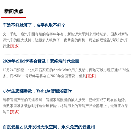
新闻焦点
车造不好就算了，名字也取不好？
文丨千红一窟汽车圈奇葩的名字年年有，新能源大军到来后特别多。国家对新能
源汽车的巨大扶持，让很多人嗅到了一夜暴富的商机，历史的经验告诉我们汽车
行业
[更多]
2020年eSIM卡将会普及！双终端时代全面
12月24日消息，北京和石家庄的Apple Watch用户反馈，两地可以办理联通eSIM业
务。而eSIM一号双终端将会在2020年全面普及，但其
[更多]
小米生态链爆款，Yeelight智能浴霸Pr
随着智能产品的飞速发展，智能家居慢慢的被人接受，已经变成了现在的趋势。
有数家里准备装修时打造全屋智能，将能用上的智能产品全部用上，最近正在采
购卫
[更多]
百度云盘团队开发出无限空间、永久免费的云盘相