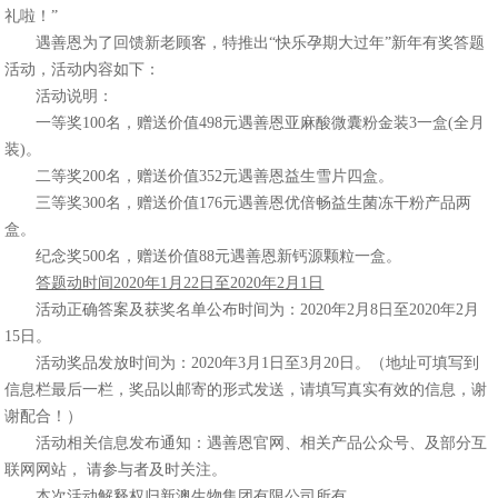
礼啦！”
遇善恩为了回馈新老顾客，特推出“快乐孕期大过年”新年有奖答题
活动，活动内容如下：
活动说明：
一等奖100名，赠送价值498元遇善恩亚麻酸微囊粉金装3一盒(全月
装)。
二等奖200名，赠送价值352元遇善恩益生雪片四盒。
三等奖300名，赠送价值176元遇善恩优倍畅益生菌冻干粉产品两
盒。
纪念奖500名，赠送价值88元遇善恩新钙源颗粒一盒。
答题
动时间2020年1月22日至2020年2月1日
活动正确答案及获奖名单公布时间为：2020年2月8日至2020年2月
15日。
活动奖品发放时间为：2020年3月1日至3月20日。（地址可填写到
信息栏最后一栏，奖品以邮寄的形式发送，请填写真实有效的信息，谢
谢配合！）
活动相关信息发布通知：遇善恩官网、相关产品公众号、及部分互
联网网站， 请参与者及时关注。
本次活动解释权归新澳生物集团有限公司所有。