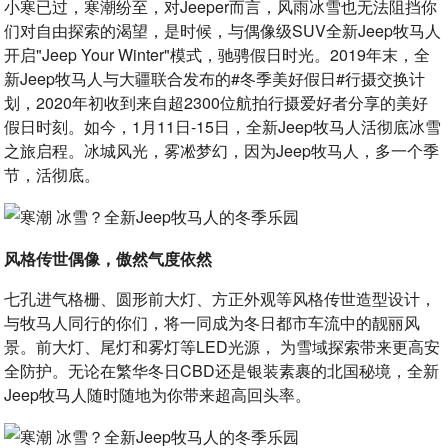
小寒已过，寒潮纷至，对Jeeper而言，风雨冰雪也无法阻挡你
们对自由探索的渴望，是时候，与偶像级SUV全新Jeep牧马人
开启"Jeep Your Winter"模式，驰骋假日时光。2019年末，全
新Jeep牧马人与大疆联合发布的#冬季美好假日#行摄交换计
划，2020年初收到来自超2300位航拍行摄爱好者分享的美好
假日时刻。如今，1月11日-15日，全新Jeep牧马人活彻底冰雪
之旅启程。冰城风光，雾凇梦幻，因为Jeep牧马人，多一个季
节，活彻底。
风格传世偶像，傲然气度依然
七孔进气格栅、圆形前大灯、方正外观等风格传世造型设计，
与牧马人同行的你们，将一同成为冬日都市车流中的靓丽风
景。前大灯、尾灯和雾灯等LED光源， 为雪域探索带来更高安
全防护。无论在繁华冬日CBD还是银装素裹的北国秘境，全新
Jeep牧马人随时随地为你带来超高回头率。