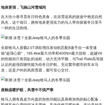
地表更强，飞驰山河雪域间
在大街小巷寻觅冬日特色美食，在浴雪追风的旅途中饱览自然
风光，这个假日，拥有地表更强实力的马人带你探索冬日里不
一样的生活热情。
全新牧马人搭载2.0T涡轮增压发动机匹配8速手自一体变速
箱"超强心脏"，195.4kw最大功率和400Nm最大扭矩，超越V6
的性能却只有四缸的油耗，动力充沛平顺，与Trail Rate高等级
认证的超强四驱性能为你冬日护航。无论繁华都市的车水马
龙，还是户外的风雨雪霜，都可安心交付。
座舱温暖护航，风雪中不惧严寒
牧马人拥有真皮方向盘的加热功能以及座椅加热的贴心配备，
即便车外白雪皑皑冰天雪地，车内依然温暖如春，无论是对于