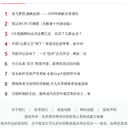
放飞梦想,扬帆起航 ——2020年蚂蚁乐茶酒坊
笔记本CPU天梯图（含酷睿十代移动版）
6大视频网站会员会费汇总，你买了几家会员？
中国“山寨之王”倒下！曾放话赶超苹果，如今60
导航可以丢掉了，一大“技术”正式开启，网友：仅
今日头条“灵犬”再度升级，新增语音识别功能
安全标杆无惧严苛考验 全新Jeep大指挥官中保
携独角兽为深圳经济赋能 天九共享独角兽加速器南
汉朝时期的王娡，最终成为后宫中最厉害的女人，靠
关于我们
|
联系我们
|
老版地图
|
网站地图
|
版权声明
版权所有：安庆都市网未经授权禁止复制或建立镜像
相关作品的原创性、文中陈述文字以及内容数据庞杂本站无法一一核实，如果您发现