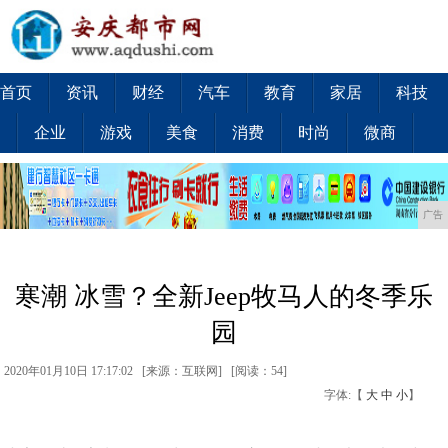
首页
资讯
财经
汽车
教育
家居
科技
企业
游戏
美食
消费
时尚
微商
广告
寒潮 冰雪？全新Jeep牧马人的冬季乐
园
2020年01月10日 17:17:02 [来源：互联网] [
阅读：54
]
字体:【
大
中
小
】