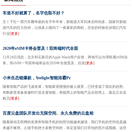
车造不好就算了，名字也取不好？
文丨千红一窟汽车圈奇葩的名字年年有，新能源大军到来后特别多。国家对新能
源汽车的巨大扶持，让很多人嗅到了一夜暴富的商机，历史的经验告诉我们汽车
行业
[更多]
2020年eSIM卡将会普及！双终端时代全面
12月24日消息，北京和石家庄的Apple Watch用户反馈，两地可以办理联通eSIM业
务。而eSIM一号双终端将会在2020年全面普及，但其
[更多]
小米生态链爆款，Yeelight智能浴霸Pr
随着智能产品的飞速发展，智能家居慢慢的被人接受，已经变成了现在的趋势。
有数家里准备装修时打造全屋智能，将能用上的智能产品全部用上，最近正在采
购卫
[更多]
百度云盘团队开发出无限空间、永久免费的云盘相
随着移动互联网的发展和智能手机的拍照功能越来越强，我们手机的空间也是越
来越不够用。占据手机绝大多数空间的，肯定是我们日常拍的照片或视频。这些