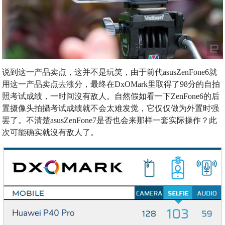
说到这一产品卖点，这并不是玩笑，由于前代asusZenFone6就
用这一产品卖点去涨分，最终在DxOMark里取得了98分的自拍
照考试成绩，一时间沒有敌人。自然假如看一下ZenFone6的后
置摄像头拍攝考试成绩就不会太难发觉，它仅仅做为外置时强
罢了。不清楚asusZenFone7是否也会来那样一套实际操作？此
次可能确实就沒有敌人了。