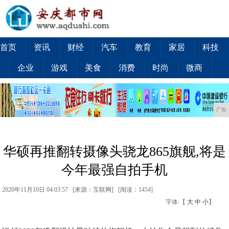
首页
资讯
财经
汽车
教育
家居
科技
企业
游戏
美食
消费
时尚
微商
广告
华硕再推翻转摄像头骁龙865旗舰,将是
今年最强自拍手机
2020年11月10日 04:03:57 [来源：互联网] [
阅读：1454
]
字体:【
大
中
小
】