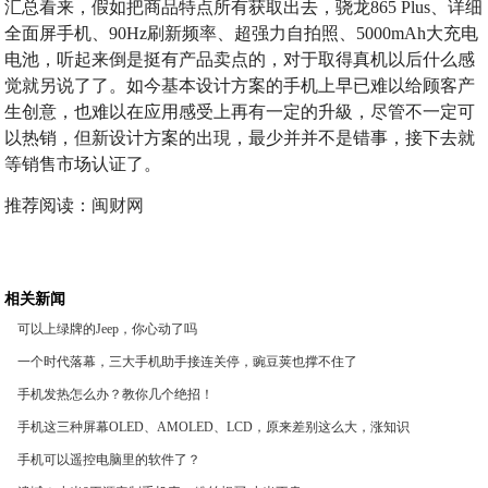
汇总看来，假如把商品特点所有获取出去，骁龙865 Plus、详细
全面屏手机、90Hz刷新频率、超强力自拍照、5000mAh大充电
电池，听起来倒是挺有产品卖点的，对于取得真机以后什么感
觉就另说了了。如今基本设计方案的手机上早已难以给顾客产
生创意，也难以在应用感受上再有一定的升級，尽管不一定可
以热销，但新设计方案的出現，最少并并不是错事，接下去就
等销售市场认证了。
推荐阅读：
闽财网
相关新闻
可以上绿牌的Jeep，你心动了吗
一个时代落幕，三大手机助手接连关停，豌豆荚也撑不住了
手机发热怎么办？教你几个绝招！
手机这三种屏幕OLED、AMOLED、LCD，原来差别这么大，涨知识
了
手机可以遥控电脑里的软件了？