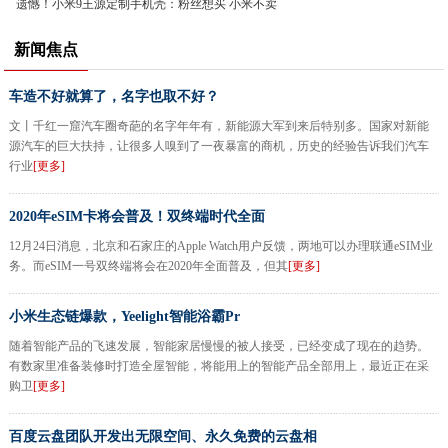
遗憾！小米9王源定制手机壳：粉丝想买 小米不卖
新闻焦点
车造不好就算了，名字也取不好？
文丨千红一窟汽车圈奇葩的名字年年有，新能源大军到来后特别多。国家对新能
源汽车的巨大扶持，让很多人嗅到了一夜暴富的商机，历史的经验告诉我们汽车
行业
[更多]
2020年eSIM卡将会普及！双终端时代全面
12月24日消息，北京和石家庄的Apple Watch用户反馈，两地可以办理联通eSIM业
务。而eSIM一号双终端将会在2020年全面普及，但其
[更多]
小米生态链爆款，Yeelight智能浴霸Pr
随着智能产品的飞速发展，智能家居慢慢的被人接受，已经变成了现在的趋势。
有数家里准备装修时打造全屋智能，将能用上的智能产品全部用上，最近正在采
购卫
[更多]
百度云盘团队开发出无限空间、永久免费的云盘相